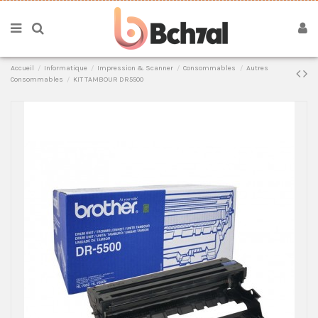
Accueil
Informatique
Impression & Scanner
Consommables
Autres
Consommables
KIT TAMBOUR DR5500