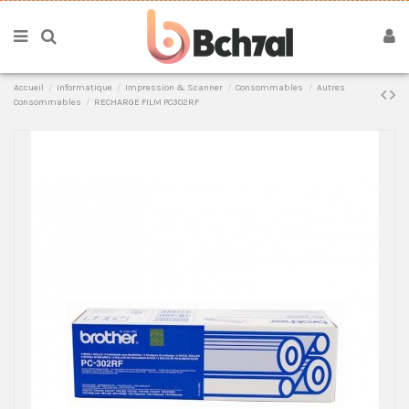
Accueil
Informatique
Impression & Scanner
Consommables
Autres
Consommables
RECHARGE FILM PC302RF