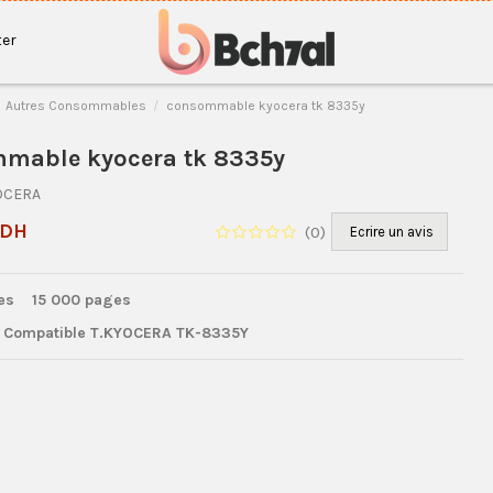
er
Autres Consommables
consommable kyocera tk 8335y
mable kyocera tk 8335y
OCERA
 DH
(
0
)
Ecrire un avis
ges
15 000 pages
 Compatible
T.KYOCERA TK-8335Y