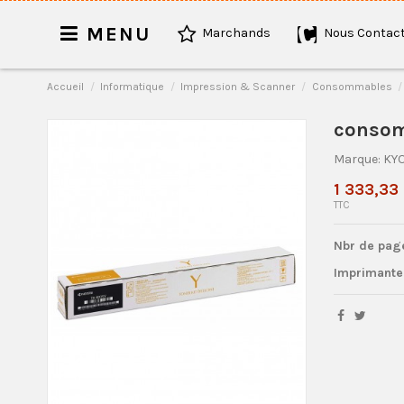
MENU
Marchands
Nous Contact
Accueil
Informatique
Impression & Scanner
Consommables
consom
Marque:
KY
1 333,33
TTC
Nbr de pa
Imprimante