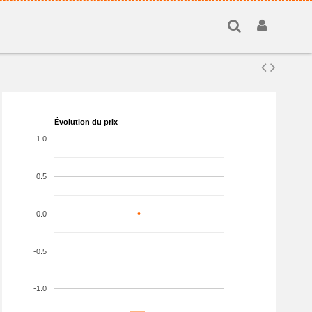
Évolution du prix
1.0
0.5
0.0
-0.5
-1.0