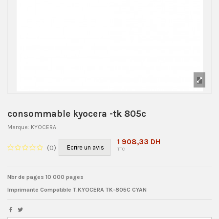
consommable kyocera -tk 805c
Marque:
KYOCERA
1 908,33 DH
(
0
)
Ecrire un avis
TTC
Nbr de pages 10 000 pages
Imprimante Compatible
T.KYOCERA TK-805C CYAN