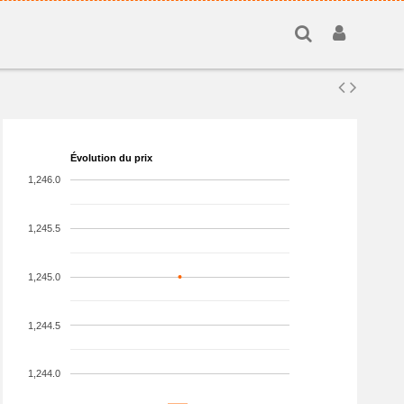
Évolution du prix
1,246.0
1,245.5
1,245.0
1,244.5
1,244.0