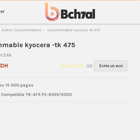
er
Autres Consommables
consommable kyocera -tk 475
mable kyocera -tk 475
OCERA
 DH
(
0
)
Ecrire un avis
es 15 000 pages
 Compatible
TK-475 FS-6525/6530