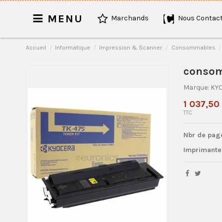
MENU
Marchands
Nous Contact
Accueil
Informatique
Impression & Scanner
Consommables
consom
Marque:
KY
1 037,50
TTC
Nbr de pag
Imprimante