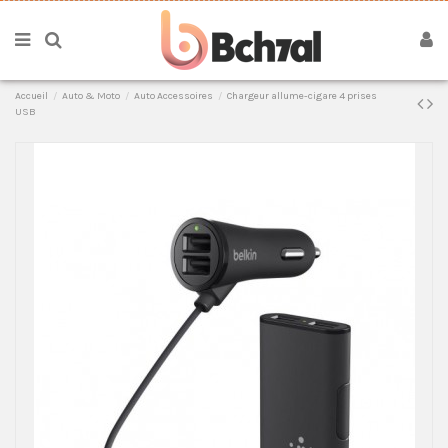
Accueil
Auto & Moto
Auto Accessoires
Chargeur allume-cigare 4 prises
USB