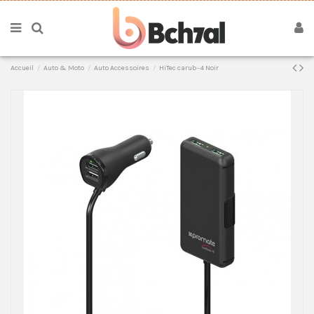
Accueil
Auto & Moto
Auto Accessoires
HiTec carub-4 Noir