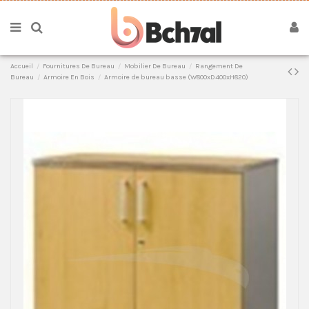
Accueil
Fournitures De Bureau
Mobilier De Bureau
Rangement De
Bureau
Armoire En Bois
Armoire de bureau basse (W800xD400xH820)