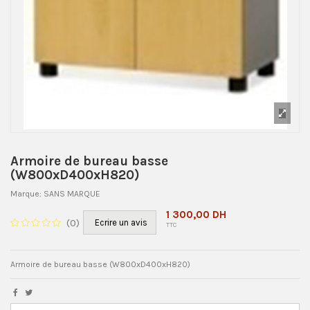
Armoire de bureau basse
(W800xD400xH820)
Marque:
SANS MARQUE
1 300,00 DH
(
0
)
Ecrire un avis
TTC
Armoire de bureau basse (W800xD400xH820)