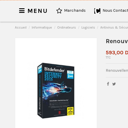
MENU
Marchands
Nous Contact
Accueil
Informatique
Ordinateurs
Logiciels
Antivirus & Sécur
Renouve
593,00 
TTC
Renouvellem