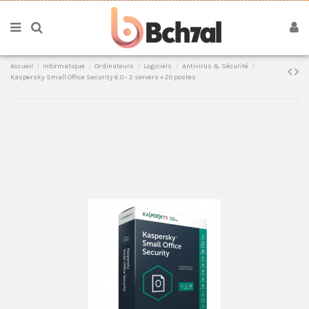
Accueil
Informatique
Ordinateurs
Logiciels
Antivirus & Sécurité
Kaspersky Small Office Security 6.0 - 2 servers + 20 postes