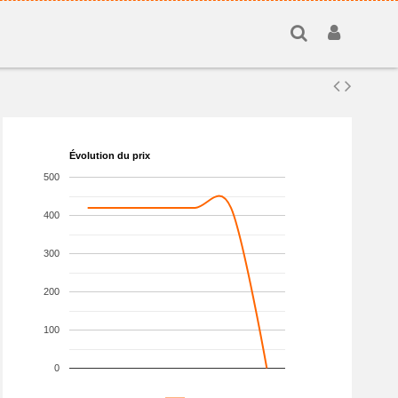
Évolution du prix
500
400
300
200
100
0