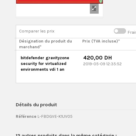
Comparer les prix
Frai
Désignation du produit du
Prix (TVA incluse)*
marchand*
420,00 DH
bitdefender gravityzone
security for virtualized
2019-05-09 12:35:52
environments vdi 1 an
Détails du produit
Référence
L-FBDGVE-K1UV05
12 autres produits dans la même catégorie :