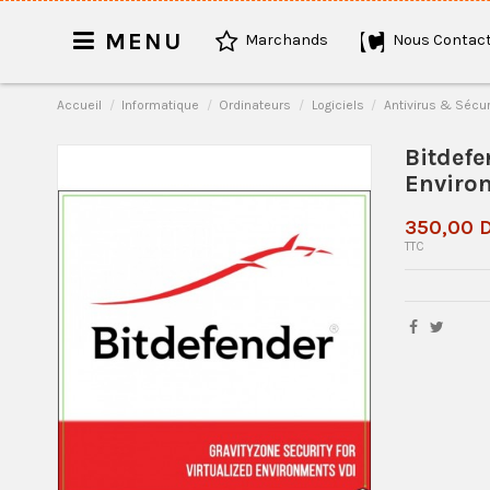
MENU
Marchands
Nous Contact
Accueil
Informatique
Ordinateurs
Logiciels
Antivirus & Sécur
Bitdefe
Environ
350,00 
TTC