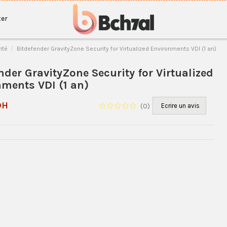
er
ité
Bitdefender GravityZone Security for Virtualized Environments VDI (1 an)
nder GravityZone Security for Virtualized
ments VDI (1 an)
DH
(
0
)
Ecrire un avis