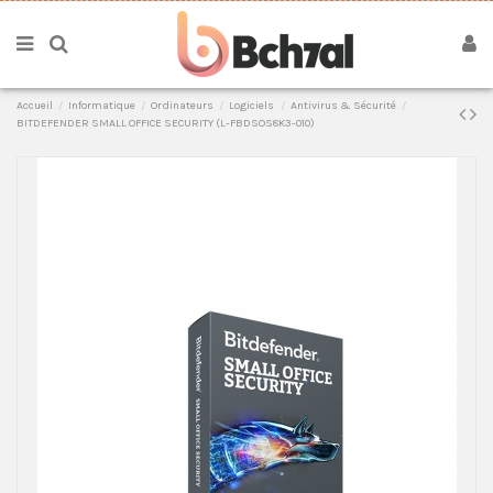
Accueil
Informatique
Ordinateurs
Logiciels
Antivirus & Sécurité
BITDEFENDER SMALL OFFICE SECURITY (L-FBDSOS8K3-010)