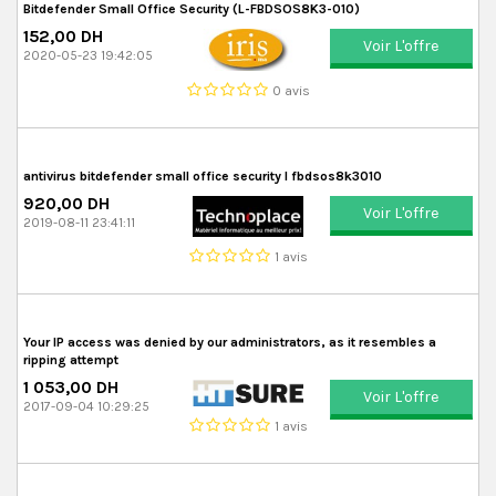
Bitdefender Small Office Security (L-FBDSOS8K3-010)
152,00 DH
Voir L'offre
2020-05-23 19:42:05
0 avis
antivirus bitdefender small office security l fbdsos8k3010
920,00 DH
Voir L'offre
2019-08-11 23:41:11
1 avis
Your IP access was denied by our administrators, as it resembles a
ripping attempt
1 053,00 DH
Voir L'offre
2017-09-04 10:29:25
1 avis