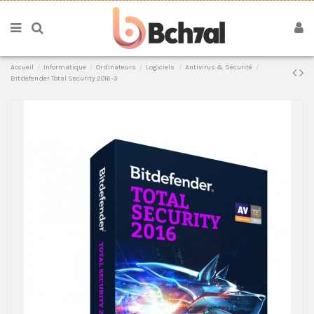
Accueil
Informatique
Ordinateurs
Logiciels
Antivirus & Sécurité
Bitdefender Total Security 2016-3