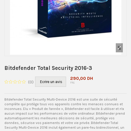
Bitdefender Total Security 2016-3
290,00 DH
(
0
)
Ecrire un avis
TTC
Bitdefender Total Security Multi-Device 2016 est une suite de sécurité
complète qui protège tous vos appareils contre les menaces connues et
inconnues. Elu « Produit de l'année », Bitdefender est facile à utiliser et n'a
aucun impact sur les performances de votre ordinateur. Bitdefender prend
automatiquement les meilleures décisions de sécurité, protège vos
données, sécurise vos paiements et votre vie privée. Bitdefender Total
Security Multi-Device 2016 inclut également un pare-feu bidirectionnel, un