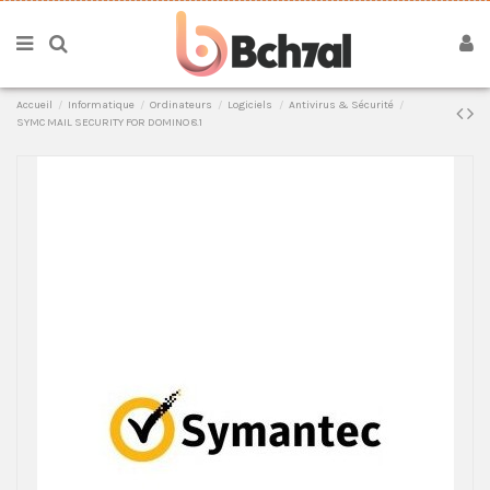
Accueil
Informatique
Ordinateurs
Logiciels
Antivirus & Sécurité
SYMC MAIL SECURITY FOR DOMINO 8.1