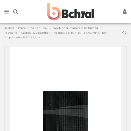
Accueil
Fournitures De Bureau
Papeterie & Fourniture De Bureau
Papeterie
Agenda & Calendrier
AGENDA SEMAINIER - EXACOMPTA - Non
Stop Popwin - 18,5 X 22,5 cm