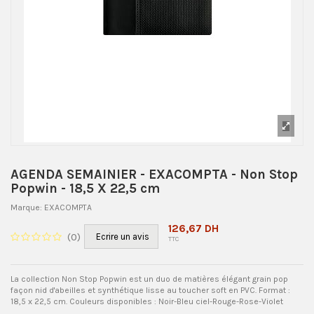
AGENDA SEMAINIER - EXACOMPTA - Non Stop
Popwin - 18,5 X 22,5 cm
Marque:
EXACOMPTA
126,67 DH
(
0
)
Ecrire un avis
TTC
La collection Non Stop Popwin est un duo de matières élégant grain pop
façon nid d'abeilles et synthétique lisse au toucher soft en PVC. Format :
18,5 x 22,5 cm. Couleurs disponibles : Noir-Bleu ciel-Rouge-Rose-Violet