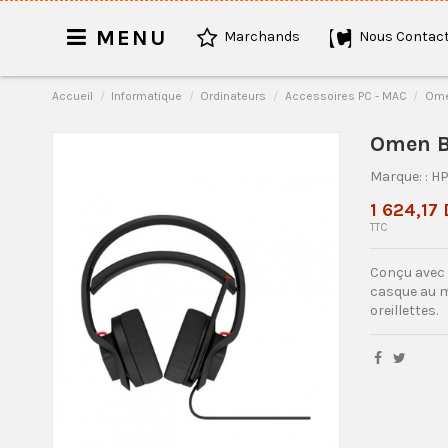
MENU
Marchands
Nous Contact
Accueil
Informatique
Ordinateurs
Accessoires PC - MAC
Ome
Omen B
Marque:
: H
1 624,17
TTC
Conçu avec 
casque au m
oreillettes.