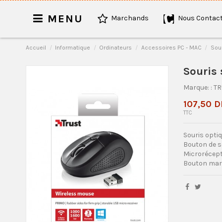
MENU
Marchands
Nous Contact
Accueil
Informatique
Ordinateurs
Accessoires PC - MAC
Sour
Souris 
Marque:
: T
107,50 D
TTC
Souris optiq
Bouton de s
Microrécept
Bouton mar