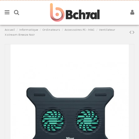
Accueil
Informatique
Ordinateurs
Accessoires PC - MAC
Ventilateur
Xstream Breeze Noir