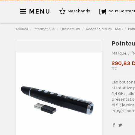
MENU
Marchands
Nous Contact
Accueil
Informatique
Ordinateurs
Accessoires PC - MAC
Poin
Pointeu
Marque:
: T'
290,83 
TTC
Les boutons
et intuitive
2,4 GHz, ell
présentatio
ni fil; le r
intégre per