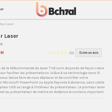
er
teur Laser
r Laser
NB
DH
(
0
)
Ecrire un avis
 de la télècommande du laser T'nB sont disposés de façon claire
 pour faciliter les présentations. Grâce à sa technologie sans fil
e vous laisse libre de vous déplacer et de contrôler votre
n Microsoft PowerPoint ou Apple Keynote à distance, sans cable
écepteur USB se range à l'intérieur du présentateur. Le pointeur laser
met au présentateur de mettre en évidence le contenu important.