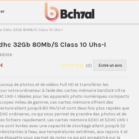
er
te Sdhc 32Gb 80Mb/S Class 10 Uhs-I
Sdhc 32Gb 80Mb/S Class 10 Uhs-I
ANDISK
H
(
0
)
Ecrire un avis
ucoup de photos et de vidéos Full HD et transférez-les
sur votre ordinateur à l'aide des cartes mémoire SanDisk Ultra
C UHS-I. Idéales pour les appareils photo numériques compacts
scopes milieu de gamme, ces cartes mémoire offrent des
lecture allant jusqu'à 80 Mo/s1 et sont deux fois plus rapides que
SDHC ordinaires, ce qui vous permet de prendre des photos et de
des fichiers rapidement. Les cartes mémoire SDXC et SDHC UHS-I
a sont livrées avec une capacité de stockage allant jusqu'à 32
résistantes à l'eau, aux températures extrêmes, aux rayons X et
e étiquette vous permet de noter ce qui est enregistré sur la