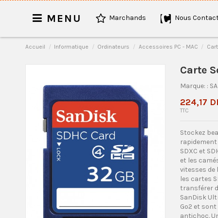
MENU
Marchands
Nous Contact
Accueil
Informatique
Ordinateurs
Accessoires PC - MAC
Car
Carte 
Marque:
: S
224,17 D
TTC
Stockez bea
rapidement 
SDXC et SDH
et les camé
vitesses de 
les cartes 
transférer 
SanDisk Ultr
Go2 et sont 
antichoc. Un