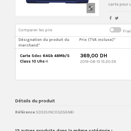
carte pour u
Comparer les prix
Frai
Désignation du produit du
Prix (TVA incluse)*
marchand*
369,00 DH
Carte Sdxc 64Gb 48Mb/S
Class 10 Uhs-I
2019-08-15 15:20:59
Détails du produit
Référence
SDSDUNC032GGN6I
12 autres produits dans la même catégorie :