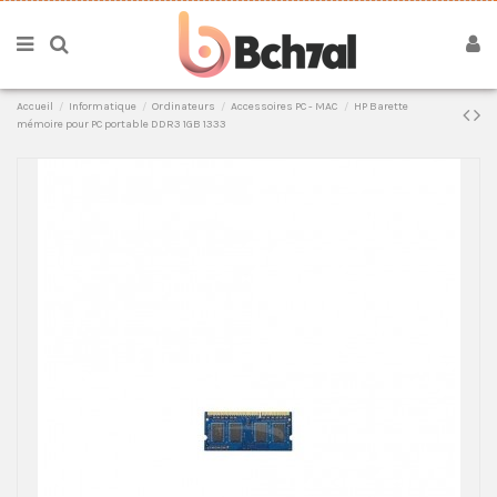
Accueil
Informatique
Ordinateurs
Accessoires PC - MAC
HP Barette
mémoire pour PC portable DDR3 1GB 1333