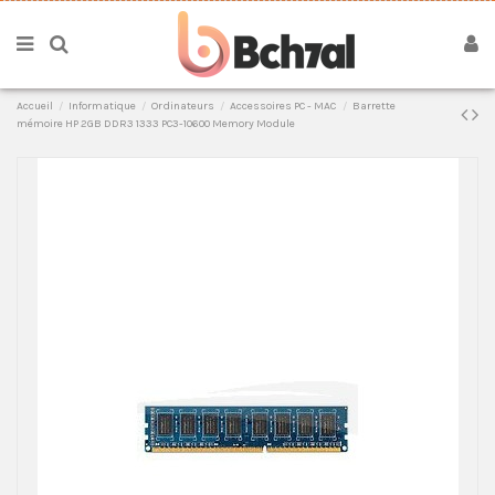
Accueil
Informatique
Ordinateurs
Accessoires PC - MAC
Barrette
mémoire HP 2GB DDR3 1333 PC3-10600 Memory Module