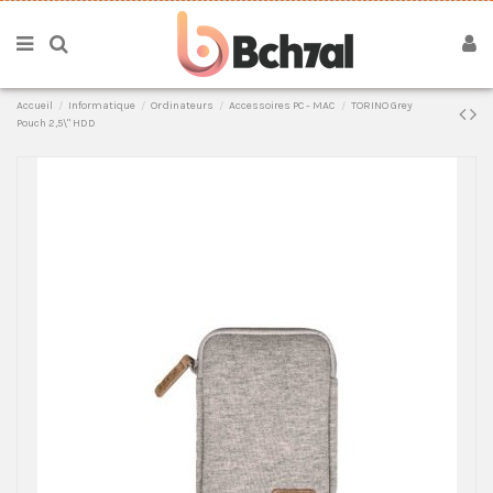
Accueil
Informatique
Ordinateurs
Accessoires PC - MAC
TORINO Grey
Pouch 2,5\" HDD