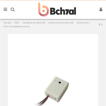
Accueil
PRO
Système De Sécurité
Accessoire De Sécurité
Accessoire
Mini microphone sound