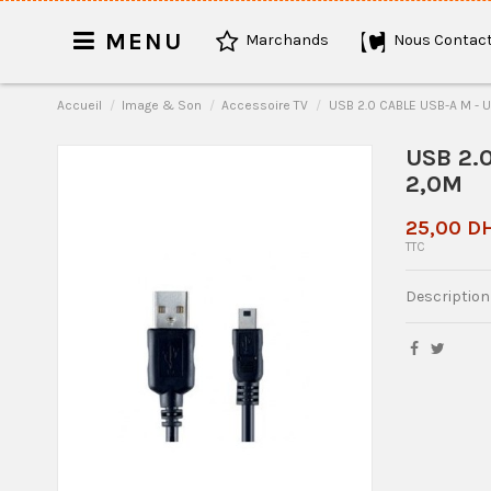
MENU
Marchands
Nous Contact
Accueil
Image & Son
Accessoire TV
USB 2.0 CABLE USB-A M - U
USB 2.
2,0M
25,00 D
TTC
Description 