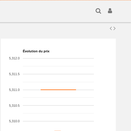
Évolution du prix
5,312.0
5,311.5
5,311.0
5,310.5
5,310.0