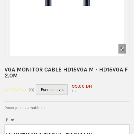
VGA MONITOR CABLE HD15VGA M - HD15VGA F
2.0M
95,00 DH
(
0
)
Ecrire un avis
TTC
Description du matériel :