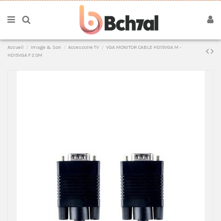
Accueil
Image & Son
Accessoire TV
VGA MONITOR CABLE HD15VGA M -
HD15VGA F 2.0M