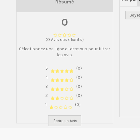
Résumé
Soyez
0
(0 Avis des clients)
Sélectionnez une ligne ci-dessous pour filtrer
les avis.
5
(0)
4
(0)
3
(0)
2
(0)
1
(0)
Ecrire un Avis