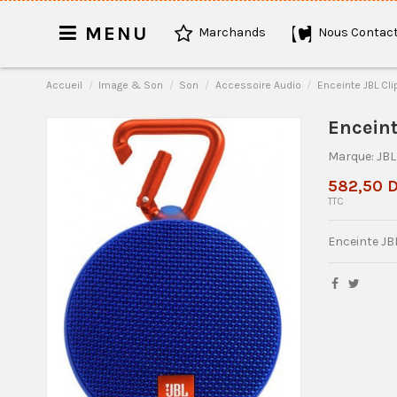
MENU
Marchands
Nous Contact
Accueil
Image & Son
Son
Accessoire Audio
Enceinte JBL Cli
Enceint
Marque:
JBL
582,50 
TTC
Enceinte JBL