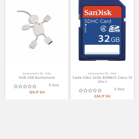
Accessoires PC - MAC
Accessoires PC - MAC
HUB USB Bonhomme
Carte Sdhc 32Gb 80Mb/S Class 10
Uhs-I
0 Avis
0 Avis
124,17 DH
224,17 DH