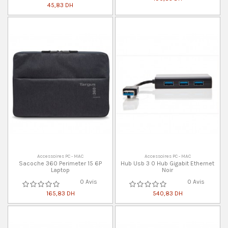
45,83 DH
Accessoires PC - MAC
Accessoires PC - MAC
Sacoche 360 Perimeter 15 6P
Hub Usb 3 0 Hub Gigabit Ethernet
Laptop
Noir
0 Avis
0 Avis
165,83 DH
540,83 DH