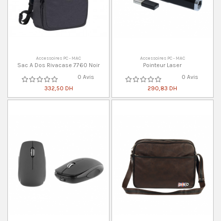
Accessoires PC - MAC
Accessoires PC - MAC
Sac A Dos Rivacase 7760 Noir
Pointeur Laser
0 Avis
0 Avis
332,50 DH
290,83 DH