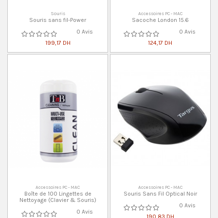
Souris
Accessoires PC - MAC
Souris sans fil-Power
Sacoche London 15.6
0 Avis
0 Avis
199,17 DH
124,17 DH
Accessoires PC - MAC
Accessoires PC - MAC
Boîte de 100 Lingettes de
Souris Sans Fil Optical Noir
Nettoyage (Clavier & Souris)
0 Avis
0 Avis
190,83 DH