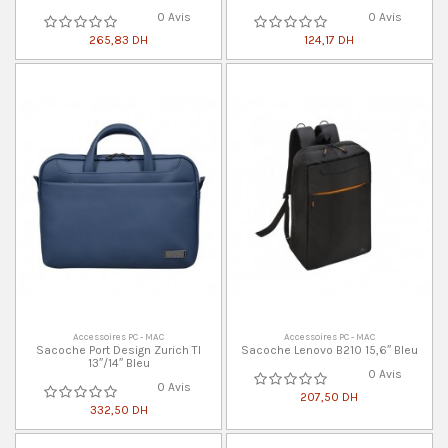
0 Avis
0 Avis
265,83 DH
124,17 DH
Accessoires PC - MAC
Accessoires PC - MAC
Sacoche Port Design Zurich Tl
Sacoche Lenovo B210 15,6″ Bleu
13″/14″ Bleu
0 Avis
0 Avis
207,50 DH
332,50 DH