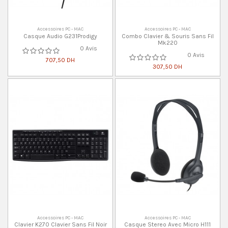
Accessoires PC - MAC
Accessoires PC - MAC
Casque Audio G231Prodigy
Combo Clavier & Souris Sans Fil
Mk220
0 Avis
0 Avis
707,50 DH
307,50 DH
Accessoires PC - MAC
Accessoires PC - MAC
Clavier K270 Clavier Sans Fil Noir
Casque Stereo Avec Micro H111