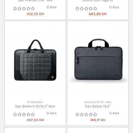
Sac Firenze 15,6″ Noir
Souris Usb Yoga Or
0 Avis
0 Avis
332,50 DH
665,83 DH
PC Portables
Accessoires PC - MAC
Sac Berlin II 10/12,5″ Noir
Sac Belize 13,3″
0 Avis
0 Avis
207,50 DH
149,17 DH