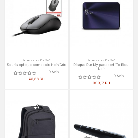
Accessoires PC - MAC
Accessoires PC - MAC
Souris optique compacts Noir/Gris
Disque Dur My passport 1To Bleu-
Noir
0 Avis
0 Avis
65,83 DH
999,17 DH