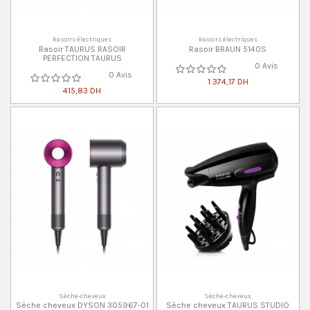
Rasoirs électriques
Rasoirs électriques
Rasoir TAURUS RASOIR
Rasoir BRAUN 5140S
PERFECTION TAURUS
0 Avis
0 Avis
1 374,17 DH
415,83 DH
Sèche-cheveux
Sèche-cheveux
Sèche cheveux DYSON 305967-01
Sèche cheveux TAURUS STUDIO