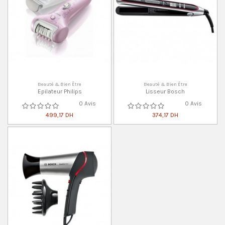
Beauté & Bien Être
Beauté & Bien Être
Epilateur Philips
Lisseur Bosch
0 Avis
0 Avis
499,17 DH
374,17 DH