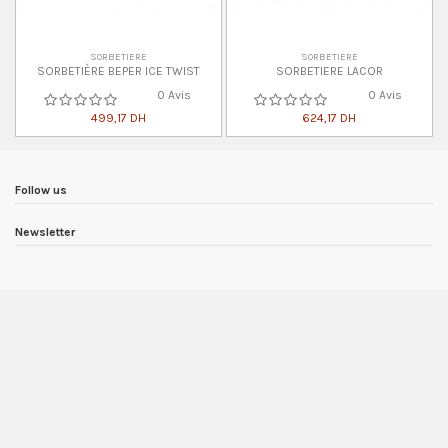
SORBETIERE
SORBETIERE
SORBETIÈRE BEPER ICE TWIST
SORBETIERE LACOR
0 Avis
0 Avis
499,17 DH
624,17 DH
Follow us
Newsletter