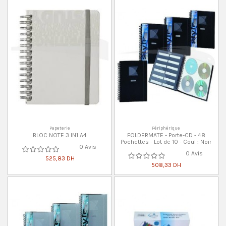
Papeterie
Périphérique
BLOC NOTE 3 IN1 A4
FOLDERMATE - Porte-CD - 48
Pochettes - Lot de 10 - Coul : Noir
0 Avis
0 Avis
525,83 DH
508,33 DH