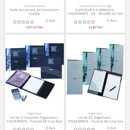
Porte Documents
Classement Et Archivage
Porte document .A4 fermerture
CLASSEUR A 4 ANNEAUX -
ficellle
FOLDERMATE - A4 - RELIURE 25 mm
0 Avis
0 Avis
527,02 DH
21,67 DH
Organiseur
Organiseur
Lot de 12 Dossiers Organizers -
Lot de 20 Organizers -
FOLDERMATE - Format A4 Coul Noir
FOLDERMATE - Format A4 Coul Gris
0 Avis
0 Avis