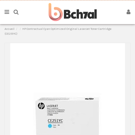
Accueil
HP Contractual Cyan Optimized Original LaserJet Toner Cartridge
(CE251YC)