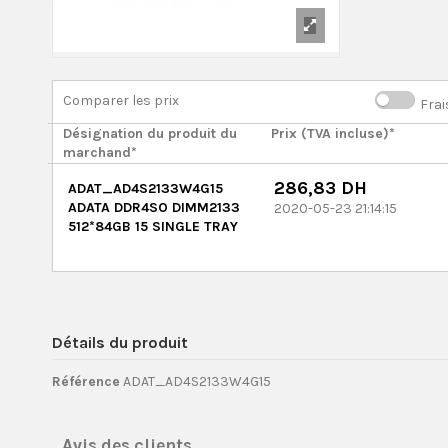
Comparer les prix
Frai
Désignation du produit du
Prix (TVA incluse)*
marchand*
286,83 DH
ADAT_AD4S2133W4G15
ADATA DDR4SO DIMM2133
2020-05-23 21:14:15
512*84GB 15 SINGLE TRAY
Détails du produit
Référence
ADAT_AD4S2133W4G15
Avis des clients