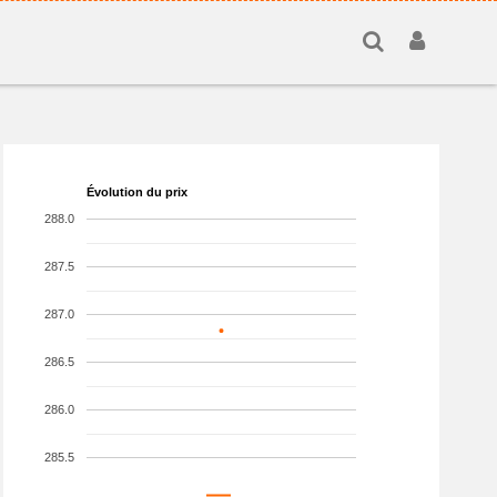
Évolution du prix
288.0
287.5
287.0
286.5
286.0
285.5