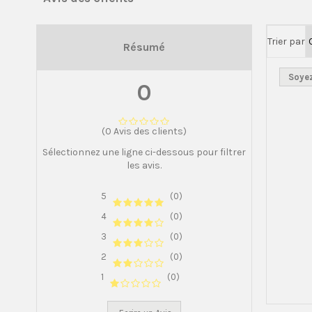
Trier par
Résumé
Soyez
0
(0 Avis des clients)
Sélectionnez une ligne ci-dessous pour filtrer
les avis.
5
(0)
4
(0)
3
(0)
2
(0)
1
(0)