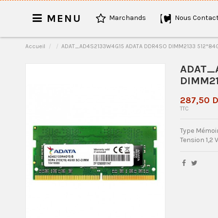
MENU
Marchands
Nous Contact
Accueil
ADAT_AD4S2133W4G15 ADATA DDR4SO DIMM2133 512*84GB
ADAT_
DIMM21
287,50 
TTC
Type Mémoir
Tension 1,2