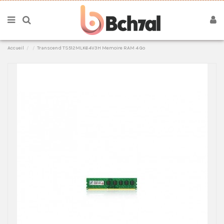
Accueil
Transcend TS512MLK64V3H Memoire RAM 4 Go