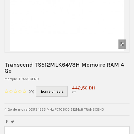
Transcend TS512MLK64V3H Memoire RAM 4
Go
Marque:
TRANSCEND
442,50 DH
(
0
)
Ecrire un avis
TTC
4 Go de moire DDR3 1333 MHz PC10600 512Mx8 TRANSCEND