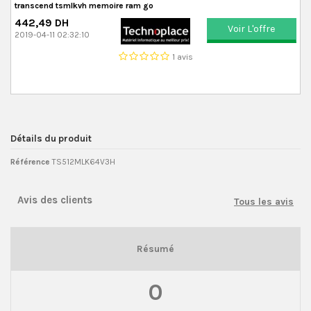
transcend tsmlkvh memoire ram go
442,49 DH
Voir L'offre
2019-04-11 02:32:10
1 avis
Détails du produit
Référence
TS512MLK64V3H
Avis des clients
Tous les avis
Résumé
0