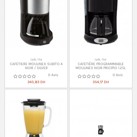
Café, Thé
Café, Thé
CAFETIERE MOULINEX SUBITO 4
CAFETIÈRE PROGRAMMABLE
NOIR / SILVER
MOULINEX NOIR PRICIPIO 1.25L
0 Avis
0 Avis
345,83 DH
354,17 DH