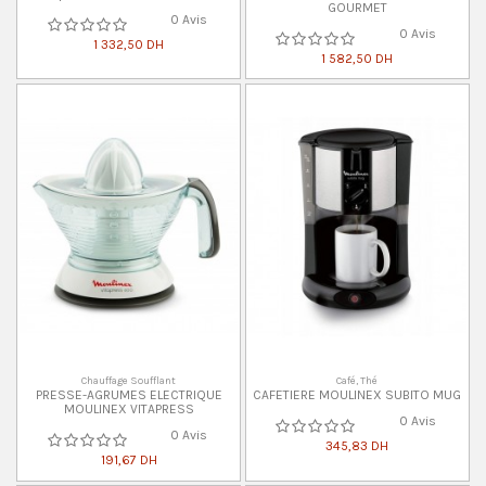
GOURMET
0 Avis
0 Avis
1 332,50 DH
1 582,50 DH
Chauffage Soufflant
Café, Thé
PRESSE-AGRUMES ELECTRIQUE
CAFETIERE MOULINEX SUBITO MUG
MOULINEX VITAPRESS
0 Avis
0 Avis
345,83 DH
191,67 DH