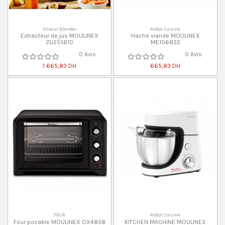
Mixeur Blender
Robot Cuisine
Extracteur de jus MOULINEX
Hache viande MOULINEX
ZU255B10
ME106832
0 Avis
0 Avis
1 665,83 DH
665,83 DH
FOUR
Robot Cuisine
Four posable MOULINEX OX4858
KITCHEN MACHINE MOULINEX