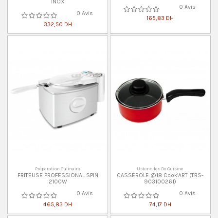
INOX
0 Avis
0 Avis
165,83 DH
332,50 DH
Préparation Culinaire
Ustensiles De Cuisine
FRITEUSE PROFESSIONAL SPIN
CASSEROLE @18 Cook'ART (TRS-
2100W
903100261)
0 Avis
0 Avis
465,83 DH
74,17 DH