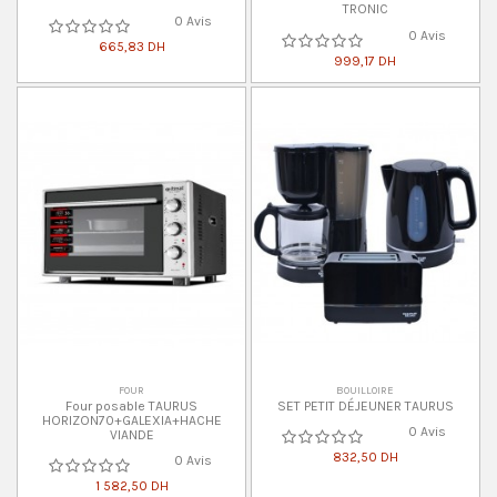
TRONIC
0 Avis
0 Avis
665,83 DH
999,17 DH
FOUR
BOUILLOIRE
Four posable TAURUS
SET PETIT DÉJEUNER TAURUS
HORIZON70+GALEXIA+HACHE
0 Avis
VIANDE
832,50 DH
0 Avis
1 582,50 DH