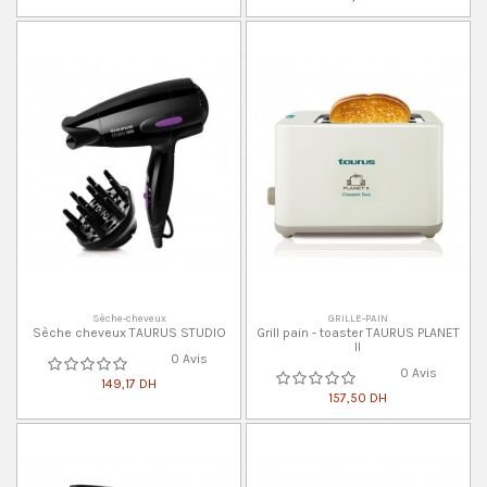
Sèche-cheveux
GRILLE-PAIN
Sèche cheveux TAURUS STUDIO
Grill pain - toaster TAURUS PLANET
II
0 Avis
0 Avis
149,17 DH
157,50 DH