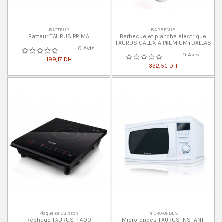
BATTEUR
BARBECUE
Batteur TAURUS PRIMA
Barbecue et plancha électrique
TAURUS GALEXIA PREMIUM+DALLAS
0 Avis
0 Avis
199,17 DH
332,50 DH
Plaque De Cuisson
MICRO-ONDES
Réchaud TAURUS PI400
Micro-ondes TAURUS INSTANT