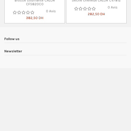
Brosse soufflante CALOR
Sèche cheveux CALOR CV7812
CF5820C0
0 Avis
0 Avis
282,50 DH
382,50 DH
Follow us
Newsletter