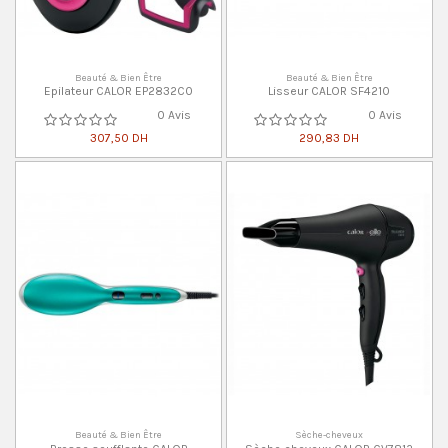
Beauté & Bien Être
Beauté & Bien Être
Epilateur CALOR EP2832C0
Lisseur CALOR SF4210
0 Avis
0 Avis
307,50 DH
290,83 DH
Beauté & Bien Être
Sèche-cheveux