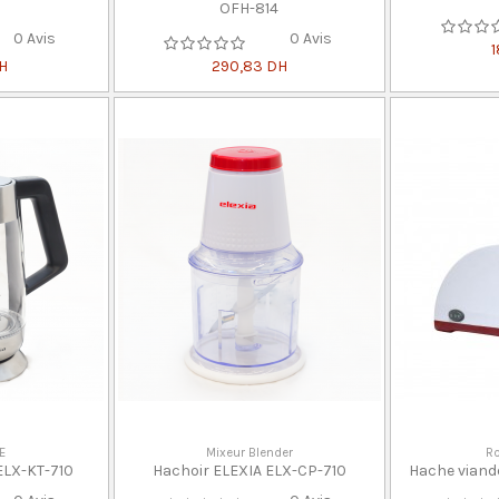
OFH-814
0 Avis
0 Avis
DH
290,83 DH
E
Mixeur Blender
Ro
 ELX-KT-710
Hachoir ELEXIA ELX-CP-710
Hache viand