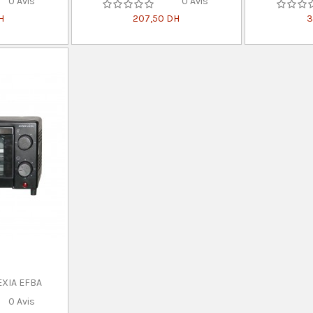
0 Avis
0 Avis
H
207,50 DH
3
EXIA EFBA
0 Avis