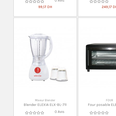
0 Avis
99,17 DH
249,17 D
Mixeur Blender
FOUR
Blender ELEXIA ELX-BL-711
Four posable EL
0 Avis