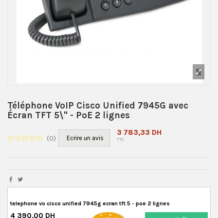
Téléphone VoIP Cisco Unified 7945G avec
Écran TFT 5\" - PoE 2 lignes
3 783,33 DH
(
0
)
Ecrire un avis
TTC
telephone vo cisco unified 7945g ecran tft 5 - poe 2 lignes
4 390,00 DH