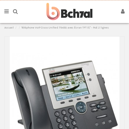
Accueil
Téléphone VoIP Cisco Unified 7945G avec Écran TFT 5\" - PoE 2 lignes