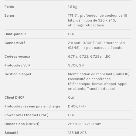
Poids
1.6 kg
Ecran
TFT 5" , profondeur de couleur de 16
bits, définition de 320 x 240,
affichage rétroéclairé
Haut-parleur
Oui
Connectivité
2 x port 10/100/1000 ethernet LAN
(RJ-45), 1 x port casque d’écoute
Codecs vocaux
G.711a, G.722, G.729a, iLBC
Protocoles VoIP
SCCP, SIP
Gestion d'appel
Identification de l'appelant (Caller ID),
Possibilité de conférence
téléphonique, Renvoi d'appel, Appel
en attente, Transfert d'appel
Client DHCP
Oui
Protocoles réseau pris en charge
DHCP, TFTP
Power over Ethernet (PoE)
Oui
Dimensions (LxPxH)
267 x 152 x 203 mm
Sécurité
128-bit AES