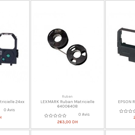
Ruban
icielle 24xx
LEXMARK Ruban Matricielle
EPSON R
64006408
0 Avis
0 Avis
H
263,00 DH