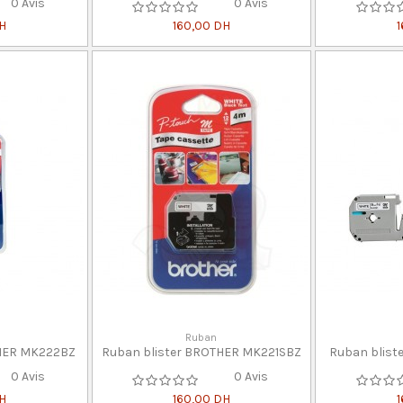
0 Avis
0 Avis
DH
160,00 DH
1
Ruban
THER MK222BZ
Ruban blister BROTHER MK221SBZ
Ruban blist
0 Avis
0 Avis
DH
160,00 DH
1