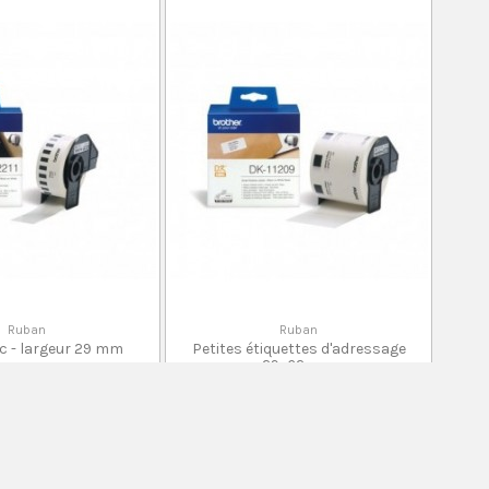
Ruban
Ruban
c - largeur 29 mm
Petites étiquettes d'adressage
29x62 mm
0 Avis
0 Avis
01,00 DH
181,00 DH