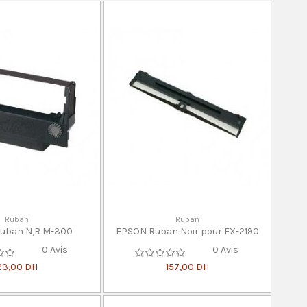
Ruban
Ruban
uban N,R M-300
EPSON Ruban Noir pour FX-2190
0 Avis
0 Avis
23,00 DH
157,00 DH