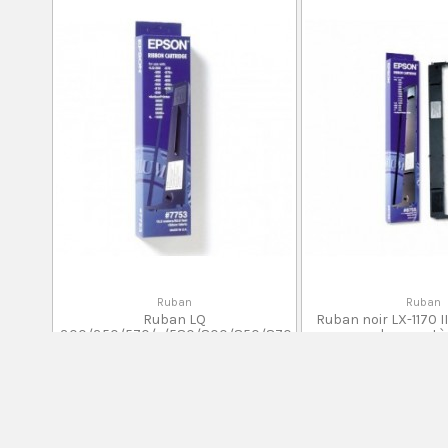
Ruban
Ruban
Ruban LQ
Ruban noir LX-1170 II
300/350/570/+/580/800/850/870
de caractè
(2 millions de caractères)
0 Avis
95,00 D
102,00 DH