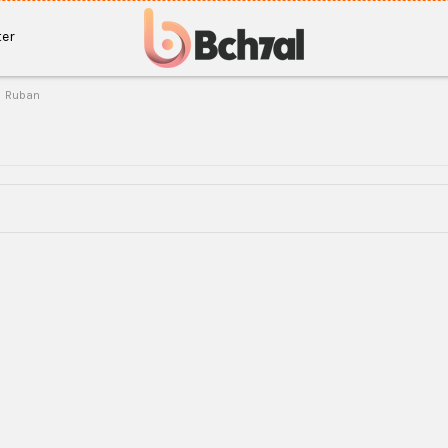
er
Ruban