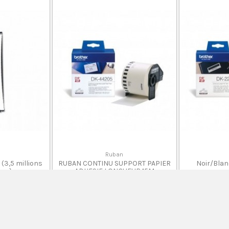
Ruban
 (3,5 millions
RUBAN CONTINU SUPPORT PAPIER
Noir/Blan
res)
ADHESIF LONGUEUR 15M
0 Avis
0 Avis
3
H
602,00 DH