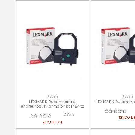
Ruban
Ruban
LEXMARK Ruban noir re-
LEXMARK Ruban Matr
encreurpour Forms printer 24xx
0 Avis
121,00 D
217,00 DH