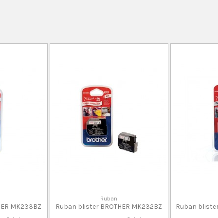
Ruban
THER MK233BZ
Ruban blister BROTHER MK232BZ
Ruban blist