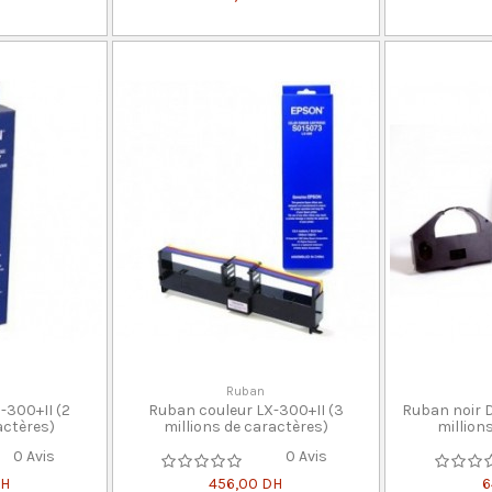
Ruban
-300+II (2
Ruban couleur LX-300+II (3
Ruban noir 
actères)
millions de caractères)
million
0 Avis
0 Avis
DH
456,00 DH
6